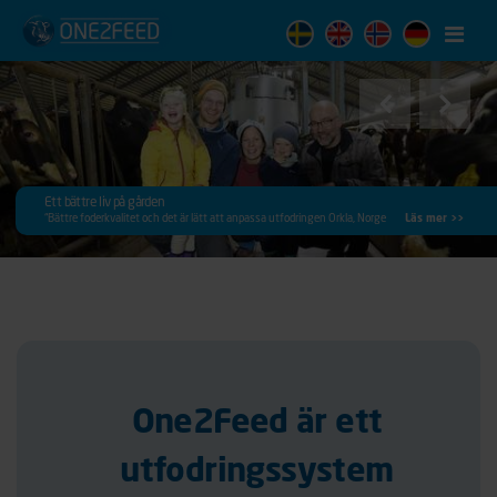
Menu
Ett bättre liv på gården
“Bättre foderkvalitet och det är lätt att anpassa utfodringen Orkla, Norge
Läs mer >>
One2Feed är ett
utfodringssystem