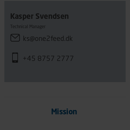
Kasper Svendsen
Technical Manager
ks@one2feed.dk
+45 8757 2777
Mission