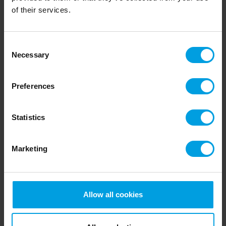
of their services.
Consent
Necessary
Selection
Preferences
Klaus Wittenkamp Hansen
Project Manager
Statistics
kwh@one2feed.dk
Marketing
+45 8757 2777
Allow all cookies